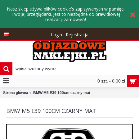
Nasz sklep używa plików cookie's zapisywanych w pamięci
Twojej przeglądarki. Jest to niezbędne do prawidłowej
realizacji zamówień!
Login
Rejestracja
0 szt. - 0.00 zł
Strona główna
BMW M5 E39 100cm czarny mat
BMW M5 E39 100CM CZARNY MAT