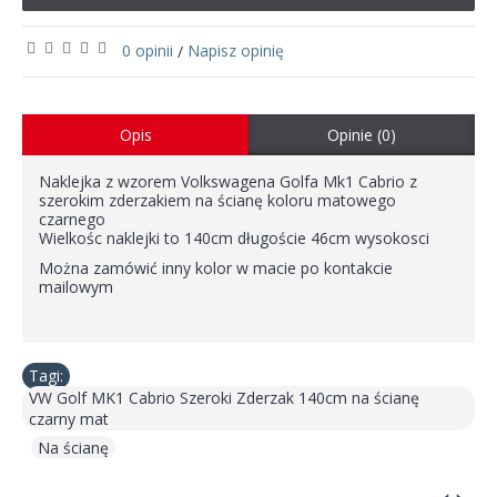
0 opinii
Napisz opinię
/
Opis
Opinie (0)
Naklejka z wzorem Volkswagena Golfa Mk1 Cabrio z
szerokim zderzakiem na ścianę koloru matowego
czarnego
Wielkośc naklejki to 140cm długoście 46cm wysokosci
Można zamówić inny kolor w macie po kontakcie
mailowym
Tagi:
VW Golf MK1 Cabrio Szeroki Zderzak 140cm na ścianę
czarny mat
,
Na ścianę