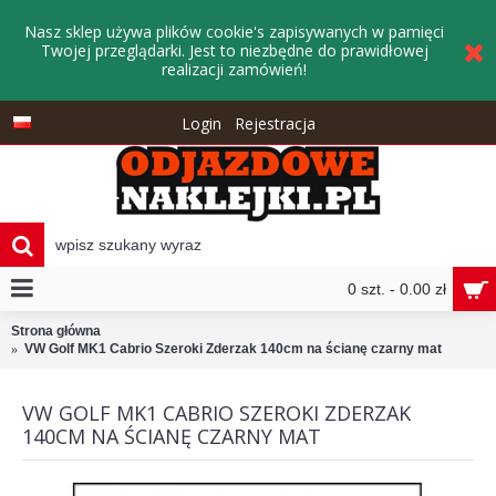
Nasz sklep używa plików cookie's zapisywanych w pamięci
Twojej przeglądarki. Jest to niezbędne do prawidłowej
realizacji zamówień!
Login
Rejestracja
0 szt. - 0.00 zł
Strona główna
VW Golf MK1 Cabrio Szeroki Zderzak 140cm na ścianę czarny mat
VW GOLF MK1 CABRIO SZEROKI ZDERZAK
140CM NA ŚCIANĘ CZARNY MAT