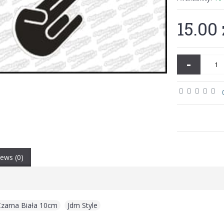
15.00 
-
ews (0)
Czarna Biała 10cm
,
Jdm Style