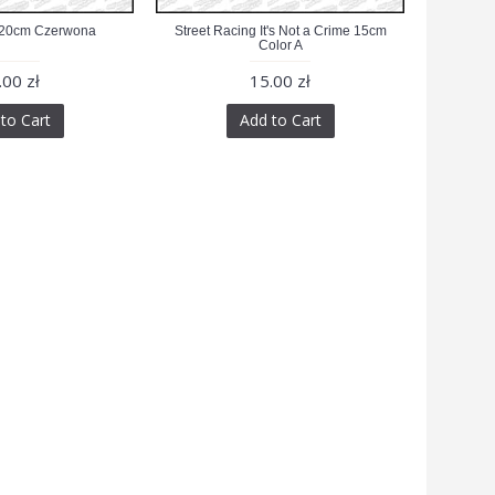
 20cm Czerwona
Street Racing It's Not a Crime 15cm
Color A
.00 zł
15.00 zł
to Cart
Add to Cart