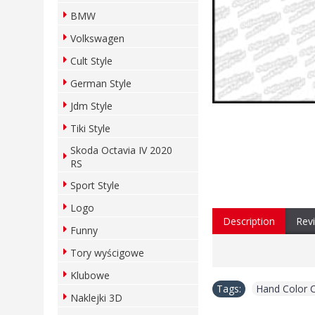
BMW
Volkswagen
Cult Style
German Style
Jdm Style
Tiki Style
Skoda Octavia IV 2020
RS
Sport Style
Logo
Description
Revi
Funny
Tory wyścigowe
Klubowe
Tags:
Hand Color 
Naklejki 3D