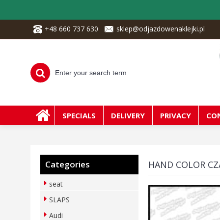
+48 660 737 630
sklep@odjazdowenaklejki.pl
SPECIALS
DELIVERY
PRIVACY
CO
Categories
HAND COLOR CZ
seat
SLAPS
Audi