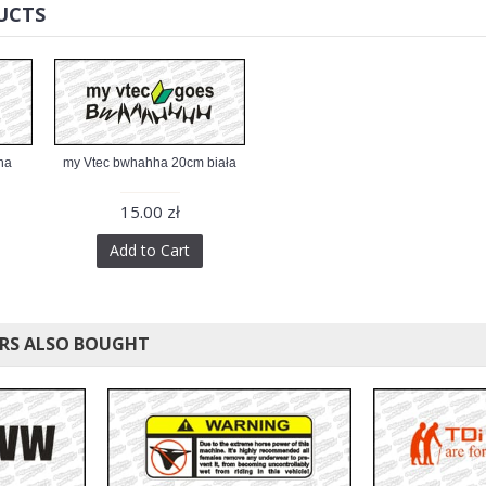
UCTS
na
my Vtec bwhahha 20cm biała
15.00 zł
Add to Cart
RS ALSO BOUGHT