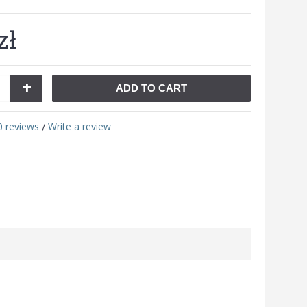
zł
+
ADD TO CART
0 reviews
Write a review
/