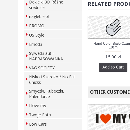
Dekielki 3D Różne
RELATED PROD
średnice
naglebie.pl
PROMO
US Style
Hand Color Biało Czar
Emotki
10cm
Sylwetki aut -
15.00 zł
NAPRASOWANKA
Add to Cart
VAG SOCIETY
Nisko i Szeroko / No Fat
Chicks
Smyczki, Kubeczki,
OTHER CUSTOME
Kalendarze
I love my
Twoje Foto
Low Cars