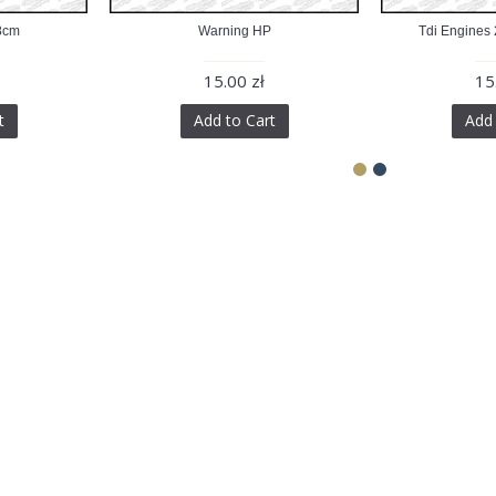
8cm
Warning HP
Tdi Engines
15.00 zł
15
t
Add to Cart
Add 