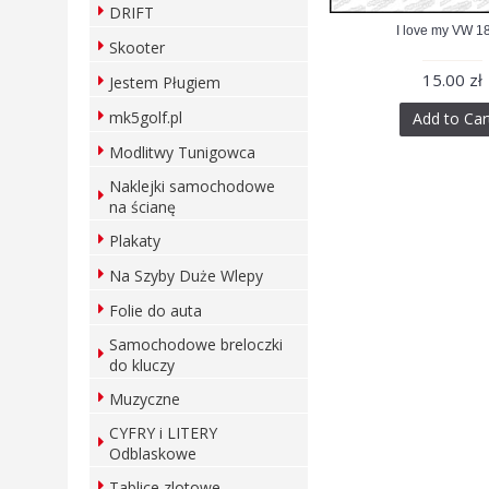
DRIFT
I love my VW 1
Skooter
15.00 zł
Jestem Pługiem
mk5golf.pl
Add to Car
Modlitwy Tunigowca
Naklejki samochodowe
na ścianę
Plakaty
Na Szyby Duże Wlepy
Folie do auta
Samochodowe breloczki
do kluczy
Muzyczne
CYFRY i LITERY
Odblaskowe
Tablice zlotowe